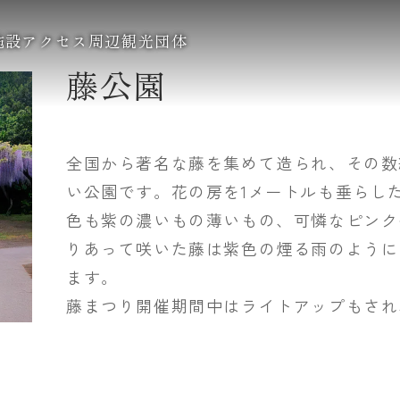
施設
アクセス
周辺観光
団体
藤公園
全国から著名な藤を集めて造られ、その数
い公園です。花の房を1メートルも垂らし
色も紫の濃いもの薄いもの、可憐なピンク
りあって咲いた藤は紫色の煙る雨のように
ます。
藤まつり開催期間中はライトアップもされ