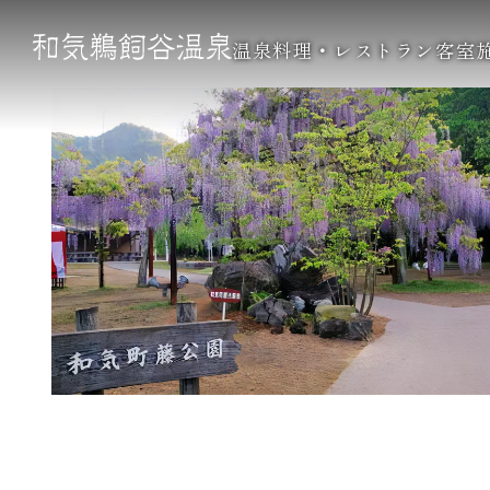
周辺観光
内
容
温泉
料理・レストラン
客室
を
ス
キ
ッ
プ